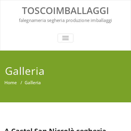
Vai
TOSCOIMBALLAGGI
al
contenuto
falegnameria segheria produzione imballaggi
ATTIVA/DISATTIVA MENU DI NAV
Galleria
Home
/
Galleria
A Castel San Niccolò segheria