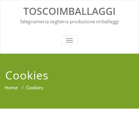
Vai
TOSCOIMBALLAGGI
al
contenuto
falegnameria segheria produzione imballaggi
ATTIVA/DISATTIVA MENU DI NAV
Cookies
Home
/
Cookies